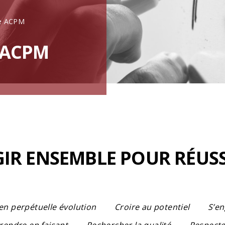
te ACPM
 ACPM
GIR ENSEMBLE POUR RÉUSS
en perpétuelle évolution
Croire au potentiel
S’en
rendre en faisant
Rechercher la qualité
Respecter