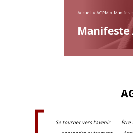
Accueil
»
ACPM
»
Manifes
Manifeste
A
Se tourner vers l’avenir
Être 
apprendre autrement
App