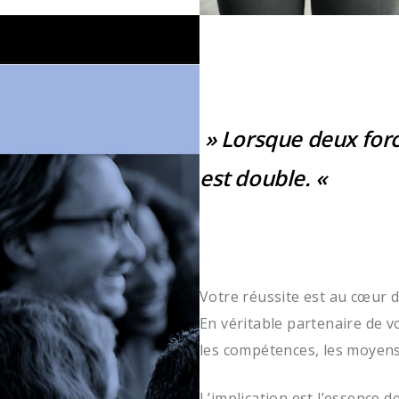
» Lorsque deux force
est double. «
Votre réussite est au cœur 
En véritable partenaire de v
les compétences, les moyens 
L’implication est l’essence 