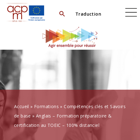
Skip
to
Traduction
content
Accueil
»
Formations
»
Compétences clés et Savoirs
de base
»
Anglais – Formation préparatoire &
certification au TOEIC – 100% distanciel