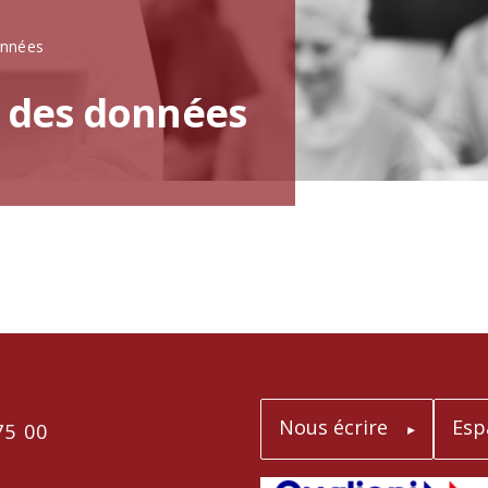
onnées
n des données
Nous écrire
Esp
75 00