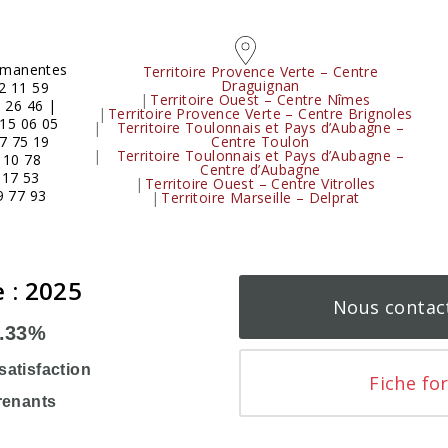
ermanentes
Territoire Provence Verte – Centre
Draguignan
2 11 59
Territoire Ouest – Centre Nîmes
5 26 46 |
Territoire Provence Verte – Centre Brignoles
15 06 05
Territoire Toulonnais et Pays d’Aubagne –
Centre Toulon
07 75 19
Territoire Toulonnais et Pays d’Aubagne –
 10 78
Centre d’Aubagne
 17 53
Territoire Ouest – Centre Vitrolles
9 77 93
Territoire Marseille – Delprat
 : 2025
Nous contac
.33%
satisfaction
Fiche fo
renants