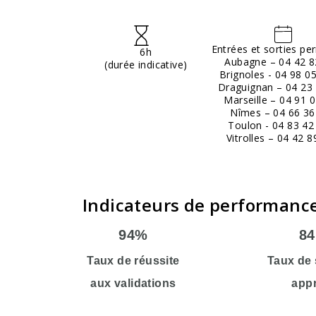
Entrées et sorties p
6h
Aubagne – 04 42 8
(durée indicative)
Brignoles - 04 98 0
Draguignan – 04 23 
Marseille – 04 91 
Nîmes – 04 66 36
Toulon - 04 83 42
Vitrolles – 04 42 8
Indicateurs de performance
94%
84
Taux de réussite
Taux de 
aux validations
app