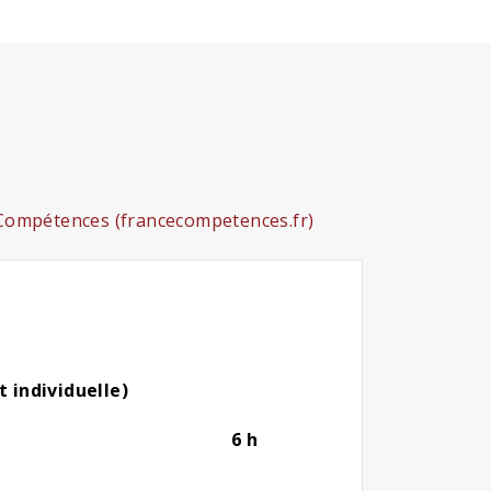
e Compétences (francecompetences.fr)
t individuelle)
6 h