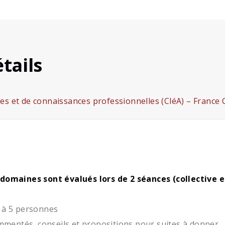
tails
ces et de connaissances professionnelles (CléA) – Franc
 domaines sont évalués lors de 2 séances (collective e
 à 5 personnes
ommentés, conseils et propositions pour suites à donner